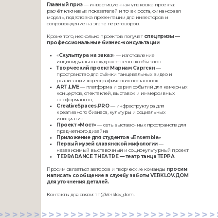
Главный приз
— инвестиционная упаковка проекта:
расчёт ключевых показателей и точек роста, финансовая
модель, подготовка презентации для инвесторов и
сопровождение на этапе переговоров.
Кроме того, несколько проектов получат
спецпризы —
профессиональные бизнес-консультации
:
«
Скульптура на заказ
» — изготовление
индивидуальных художественных объектов.
Творческий проект Мариам Саргсян
—
пространство для съёмки танцевальных видео и
реализации хореографических постановок.
ART.LIVE
— платформа и серия событий для камерных
концертов, спектаклей, выставок и иммерсивных
перформансов;
CreativeSpaces.PRO
— инфраструктура для
креативного бизнеса, культуры и социальных
инициатив
Проект «Мост»
— сеть выставочных пространств для
предметного дизайна
Приложение для студентов «Ensemble»
Первый музей славянской мифологии
—
независимый выставочный и социокультурный проект
TERRADANCE THEATRE — театр танца ТЕРРА
Просим связаться авторов и творческие команды
просим
написать сообщение в службу заботы VERKLOV.ДОМ
для уточнения деталей.
Контакты для связи: тг @Verklov_dom.
>>>>>>>>>>>>>>>>>>>>>>>>>>>>>>