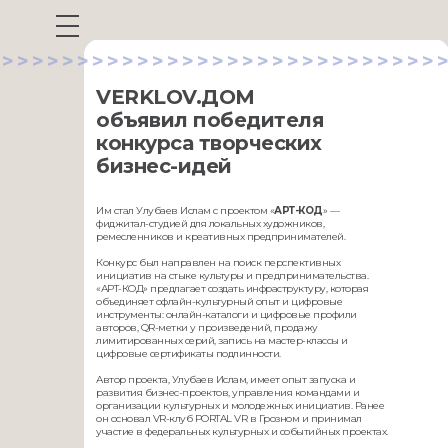
>>>>>>>>>>>>>>>>>>>>>>>>>>>>>>
VERKLOV.ДОМ
объявил победителя
конкурса творческих
бизнес-идей
Им стал Улубаев Ислам с проектом «
АРТ-КОД
» —
фиджитал-студией для локальных художников,
ремесленников и креативных предпринимателей.
Конкурс был направлен на поиск перспективных
инициатив на стыке культуры и предпринимательства.
«АРТ-КОД» предлагает создать инфраструктуру, которая
объединяет офлайн-культурный опыт и цифровые
инструменты: онлайн-каталоги и цифровые профили
авторов, QR-метки у произведений, продажу
лимитированных серий, запись на мастер-классы и
цифровые сертификаты подлинности.
Автор проекта, Улубаев Ислам, имеет опыт запуска и
развития бизнес-проектов, управления командами и
организации культурных и молодежных инициатив. Ранее
он основал VR-клуб PORTAL VR в Грозном и принимал
участие в федеральных культурных и событийных проектах.