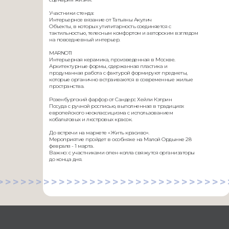
Участники стенда:
Интерьерное вязание от Татьяны Акулич
Объекты, в которых утилитарность соединяется с
тактильностью, телесным комфортом и авторским взглядом
на повседневный интерьер.
MARNOTI
Интерьерная керамика, произведенная в Москве.
Архитектурные формы, сдержанная пластика и
продуманная работа с фактурой формируют предметы,
которые органично встраиваются в современные жилые
пространства.
Розенбургский фарфор от Сандерс Хейли Кэтрин
Посуда с ручной росписью, выполненная в традициях
европейского неоклассицизма с использованием
кобальтовых и люстровых красок.
До встречи на маркете «Жить красиво».
Мероприятие пройдет в особняке на Малой Ордынке 28
февраля - 1 марта.
Важно: с участниками опен-колла свяжутся организаторы
до конца дня.
>>>>>>>>>>>>>>>>>>>>>>>>>>>>>>