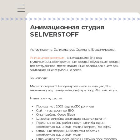
>>>>>>>>>>>>>>>>>>>>>>>>>>>>>>
Анимационная студия
SELIVERSTOFF
Автор проекта: Селиверстова Светлана Владимировна.
Анимационная студия
- анимация для бизнеса,
мультфильмы, корпоративные ролики, обучающие ролики
для сотрудников, презентационные ролики для выставок,
анимационные сериалы на заказ.
Технологии:
Мы используем 3D-моделирование и анимацию, 2D-
анимацию, моушен-дизайн, инфографику, ИИ-генерации.
Наши преимущества:
Портфолио с 2009 года из 300 роликов
Сайт и настроенное SEO
Опыт работы более 15 лет
Широкая линейка анимационных технологий
Реальные кейсы работ с крупными банками,
корпоративными клиентами, Газпром, Роснефть
Отличный продажник с опытом работы с
корпоративными клиентами
Отлаженная технологическая цепочка производства