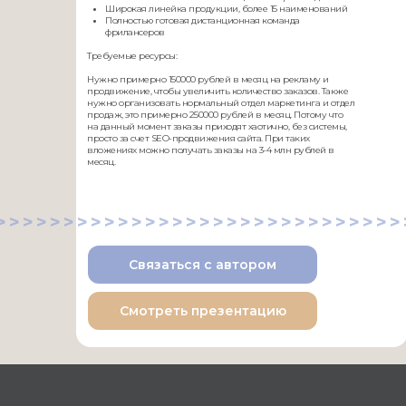
Широкая линейка продукции, более 15 наименований
Полностью готовая дистанционная команда
фрилансеров
Требуемые ресурсы:
Нужно примерно 150000 рублей в месяц на рекламу и
продвижение, чтобы увеличить количество заказов. Также
нужно организовать нормальный отдел маркетинга и отдел
продаж, это примерно 250000 рублей в месяц. Потому что
на данный момент заказы приходят хаотично, без системы,
просто за счет SEO-продвижения сайта. При таких
вложениях можно получать заказы на 3-4 млн рублей в
месяц.
>>>>>>>>>>>>>>>>>>>>>>>>>>>>>>
Связаться с автором
Смотреть презентацию