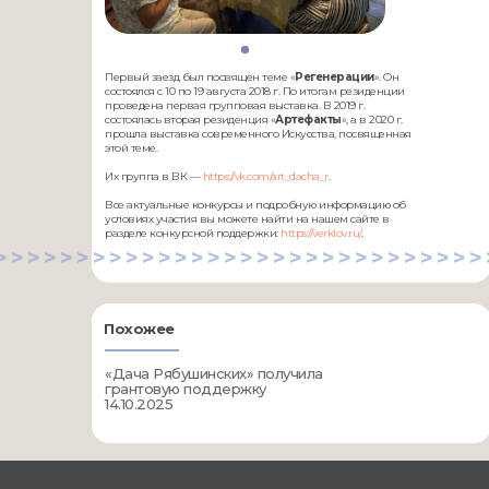
Первый заезд был посвящен теме «
Регенерации
». Он
состоялся с 10 по 19 августа 2018 г. По итогам резиденции
проведена первая групповая выставка. В 2019 г.
состоялась вторая резиденция «
Артефакты
», а в 2020 г.
прошла выставка современного Искусства, посвященная
этой теме.
Их группа в ВК —
https://vk.com/art_dacha_r
.
Все актуальные конкурсы и подробную информацию об
условиях участия вы можете найти на нашем сайте в
разделе конкурсной поддержки:
https://verklov.ru/
.
>>>>>>>>>>>>>>>>>>>>>>>>>>>>>>
Похожее
«Дача Рябушинских» получила
грантовую поддержку
14.10.2025