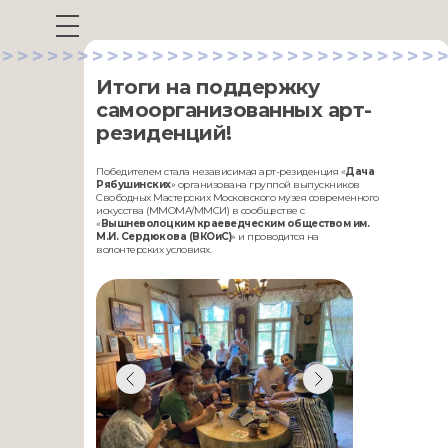
>>>>>>>>>>>>>>>>>>>>>>>>>>>>>>
Итоги на поддержку
самоорганизованных арт-
резиденций!
Победителем стала независимая арт-резиденция «
Дача
Рябушинских
» организована группой выпускников
Свободных Мастерских Московского музея современного
искусства (ММОМА/ММСИ) в сообществе с
«
Вышневолоцким краеведческим обществом им.
М.И. Сердюкова (ВКОиС)
» и проводится на
волонтерских условиях.