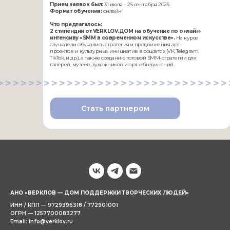
Прием заявок был:
31 июля – 25 сентября 2025
Формат обучения:
онлайн
Что предлагалось:
2 стипендии от VERKLOV.ДОМ на обучение по онлайн-
интенсиву «SMM в современном искусстве».
На курсе
слушатели обучались стратегиям продвижения арт-
проектов и культурных инициатив в соцсетях (VK, Telegram,
TikTok, и др.), а также созданию готовой SMM-стратегии для
галерей, музеев, художников и арт-объединений.
>>>>>>>>>>>>>>>>>>>>>>>>>>>>>>
Стать партнером
АНО «ВЕРКЛОВ — ДОМ ПОДДЕРЖКИ ТВОРЧЕСКИХ ЛЮДЕЙ»
ИНН / КПП — 9729396318 / 772901001
ОГРН — 1257700083277
Email: info@verklov.ru