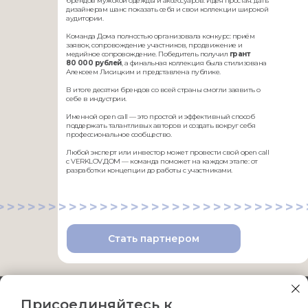
брендов мужской одежды и аксессуаров. Идея простая: дать
дизайнерам шанс показать себя и свои коллекции широкой
аудитории.
Команда Дома полностью организовала конкурс: приём
заявок, сопровождение участников, продвижение и
медийное сопровождение. Победитель получил
грант
80 000 рублей
, а финальная коллекция была стилизована
Алексеем Лисицким и представлена публике.
В итоге десятки брендов со всей страны смогли заявить о
себе в индустрии.
Именной open call — это простой и эффективный способ
поддержать талантливых авторов и создать вокруг себя
профессиональное сообщество.
Любой эксперт или инвестор может провести свой open call
с VERKLOV.ДОМ — команда поможет на каждом этапе: от
разработки концепции до работы с участниками.
>>>>>>>>>>>>>>>>>>>>>>>>>>>>>>
Стать партнером
Присоединяйтесь к