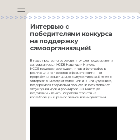
>>>>>>>>>>>>>>>>>>>>>>>>>>>>>>
Интервью с
победителями конкурса
на поддержку
самоорганизаций!
В наше пространство сегодня пришли представители
самоорганизаци NODE Надежда и Николь!
NODE поддерживает художников и фотографов в
реализации их проектов в формате книги — от
проработки концепции до выпуска тиража. Вместе с
авторами они создают фотокниги и книги художника,
поддерживая творческий процесс на всех этапах: от
обсуждения идеи и формирования макета до
подготовки к печати. Их работа строится на
коллаборации и равноправном взаимодействии.