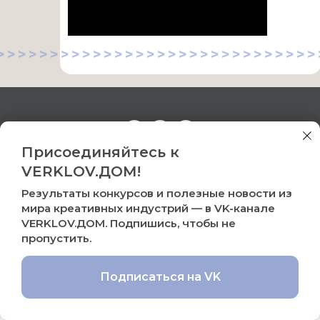
>>>>>>>>>>>>>>>>>>>>>>>>>>>>>>
Присоединяйтесь к
АНО «ВЕРКЛОВ — ДОМ ПОДДЕРЖКИ ТВОРЧЕСКИХ ЛЮДЕЙ»
VERKLOV.ДОМ!
ИНН / КПП — 9729396318 / 772901001
ОГРН — 1257700083277
Результаты конкурсов и полезные новости из
Email: info@verklov.ru
мира креативных индустрий — в VK-канале
Политикa конфиденциальности
VERKLOV.ДОМ. Подпишись, чтобы не
пропустить.
Наверх
Подписаться на VK